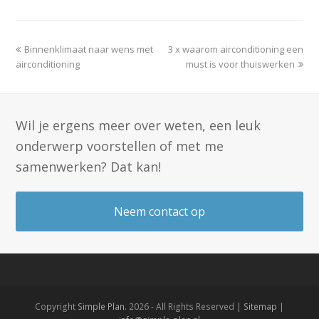
previous
next
Binnenklimaat naar wens met
3 x waarom airconditioning een
post:
post:
airconditioning
must is voor thuiswerken
Wil je ergens meer over weten, een leuk
onderwerp voorstellen of met me
samenwerken? Dat kan!
Neem contact op
Copyright
Simple Plan.
2026 - All Rights Reserved |
Sitemap
|