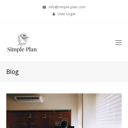
info@simple-plan.com
User Login
O
Mo
M
Blog