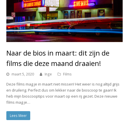
Naar de bios in maart: dit zijn de
films die deze maand draaien!
maart 5, 2020
Inge
Films
Deze films mag je in maart niet missen! Het weer is nog altijd grijs
en druilerig. Perfect dus om lekker naar de bioscoop te gaan! Ik
heb mijn bioscooptips voor maart op een rij gezet. Deze nieuwe
films mag je…
Lees Meer