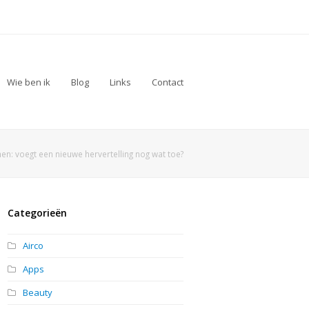
Wie ben ik
Blog
Links
Contact
en: voegt een nieuwe hervertelling nog wat toe?
Categorieën
Airco
Apps
Beauty