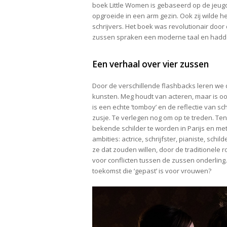
boek Little Women is gebaseerd op de jeugd 
opgroeide in een arm gezin. Ook zij wilde
schrijvers. Het boek was revolutionair doo
zussen spraken een moderne taal en hadde
Een verhaal over vier zussen
Door de verschillende flashbacks leren we d
kunsten. Meg houdt van acteren, maar is ook 
is een echte ‘tomboy’ en de reflectie van sch
zusje. Te verlegen nog om op te treden. Ten 
bekende schilder te worden in Parijs en me
ambities: actrice, schrijfster, pianiste, sc
ze dat zouden willen, door de traditionele 
voor conflicten tussen de zussen onderlin
toekomst die ‘gepast’ is voor vrouwen?