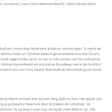
e’ Laurence) | Laura Dern (Marmee March) | Meryl Streep (Aunt
ijfster Louisa May Alcott kent al talloze reïncarnaties. Zo werd de
 Winona Rider en Christian Bale) al genomineerd voor drie Oscars,
t boek uitgezonden op tv, en zijn er ook versies van het verhaal op
le Women bijvoorbeeld als musical op Broadway, met in de hoofdrol
rd werd voor een Tony Award. Wat heeft de hervertelling van Greta
ster Jo March en haar drie zussen: Meg, Beth en Amy. Het speelt zich
g. Jo probeert in New York door te breken als schrijfster. Ze
anneer ze op weg is naar huis om bij de zieke Beth te zijn. Het