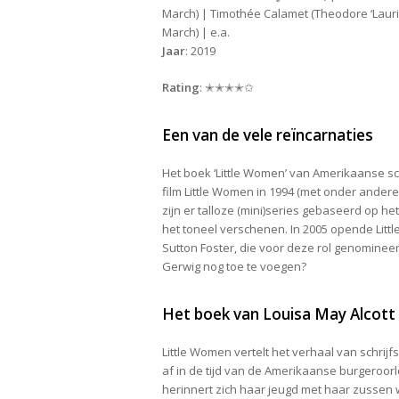
March) | Timothée Calamet (Theodore ‘Lauri
March) | e.a.
Jaar
: 2019
Rating
: ✭✭✭✭✩
Een van de vele reïncarnaties
Het boek ‘Little Women’ van Amerikaanse schr
film Little Women in 1994 (met onder andere
zijn er talloze (mini)series gebaseerd op he
het toneel verschenen. In 2005 opende Litt
Sutton Foster, die voor deze rol genominee
Gerwig nog toe te voegen?
Het boek van Louisa May Alcott
Little Women vertelt het verhaal van schrijf
af in de tijd van de Amerikaanse burgeroorlo
herinnert zich haar jeugd met haar zussen w