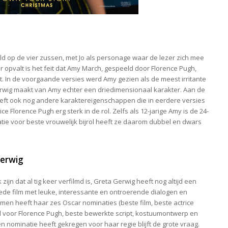
eld op de vier zussen, met Jo als personage waar de lezer zich mee
r opvalt is het feit dat Amy March, gespeeld door Florence Pugh,
t. In de voorgaande versies werd Amy gezien als de meest irritante
erwig maakt van Amy echter een driedimensionaal karakter. Aan de
eeft ook nog andere karaktereigenschappen die in eerdere versies
ce Florence Pugh erg sterk in de rol. Zelfs als 12-jarige Amy is de 24-
tie voor beste vrouwelijk bijrol heeft ze daarom dubbel en dwars
Gerwig
jn dat al tig keer verfilmd is, Greta Gerwig heeft nog altijd een
oede film met leuke, interessante en ontroerende dialogen en
Women heeft haar zes Oscar nominaties (beste film, beste actrice
ol voor Florence Pugh, beste bewerkte script, kostuumontwerp en
 nominatie heeft gekregen voor haar regie blijft de grote vraag.