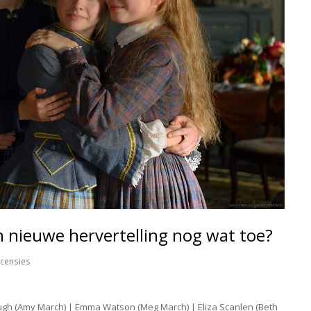
 nieuwe hervertelling nog wat toe?
censies
Pugh (Amy March) | Emma Watson (Meg March) | Eliza Scanlen (Beth