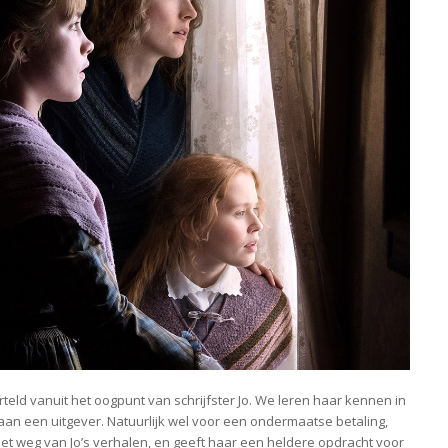
rteld vanuit het oogpunt van schrijfster Jo. We leren haar kennen in
an een uitgever. Natuurlijk wel voor een ondermaatse betaling,
iet weg van Jo’s verhalen, en geeft haar een heldere opdracht voor