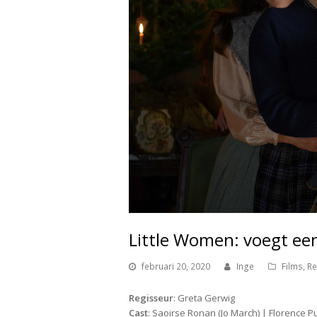
Little Women: voegt een
februari 20, 2020
Inge
Films
,
Re
Regisseur
: Greta Gerwig
Cast
: Saoirse Ronan (Jo March) | Florence 