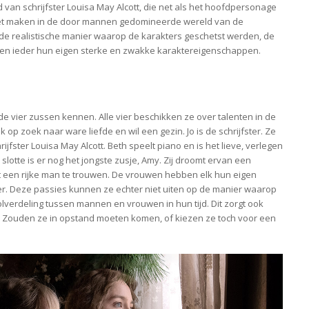
van schrijfster Louisa May Alcott, die net als het hoofdpersonage
 het maken in de door mannen gedomineerde wereld van de
r de realistische manier waarop de karakters geschetst werden, de
n ieder hun eigen sterke en zwakke karaktereigenschappen.
e vier zussen kennen. Alle vier beschikken ze over talenten in de
op zoek naar ware liefde en wil een gezin. Jo is de schrijfster. Ze
rijfster Louisa May Alcott. Beth speelt piano en is het lieve, verlegen
slotte is er nog het jongste zusje, Amy. Zij droomt ervan een
t een rijke man te trouwen. De vrouwen hebben elk hun eigen
hilder. Deze passies kunnen ze echter niet uiten op de manier waarop
rolverdeling tussen mannen en vrouwen in hun tijd. Dit zorgt ook
g. Zouden ze in opstand moeten komen, of kiezen ze toch voor een