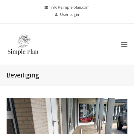
info@simple-plan.com
User Login
O
Mo
M
Beveiliging