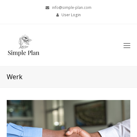
info@simple-plan.com
User Login
O
Mo
M
Werk