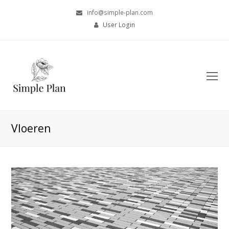
info@simple-plan.com
User Login
O
Mo
M
Vloeren