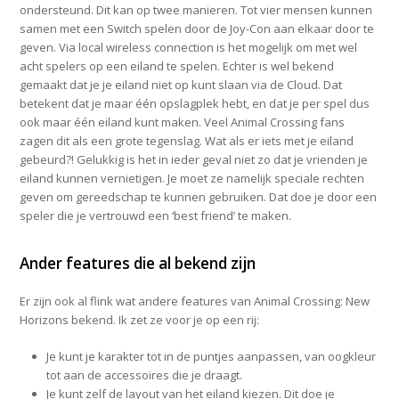
ondersteund. Dit kan op twee manieren. Tot vier mensen kunnen
samen met een Switch spelen door de Joy-Con aan elkaar door te
geven. Via local wireless connection is het mogelijk om met wel
acht spelers op een eiland te spelen. Echter is wel bekend
gemaakt dat je je eiland niet op kunt slaan via de Cloud. Dat
betekent dat je maar één opslagplek hebt, en dat je per spel dus
ook maar één eiland kunt maken. Veel Animal Crossing fans
zagen dit als een grote tegenslag. Wat als er iets met je eiland
gebeurd?! Gelukkig is het in ieder geval niet zo dat je vrienden je
eiland kunnen vernietigen. Je moet ze namelijk speciale rechten
geven om gereedschap te kunnen gebruiken. Dat doe je door een
speler die je vertrouwd een ‘best friend’ te maken.
Ander features die al bekend zijn
Er zijn ook al flink wat andere features van Animal Crossing: New
Horizons bekend. Ik zet ze voor je op een rij:
Je kunt je karakter tot in de puntjes aanpassen, van oogkleur
tot aan de accessoires die je draagt.
Je kunt zelf de layout van het eiland kiezen. Dit doe je