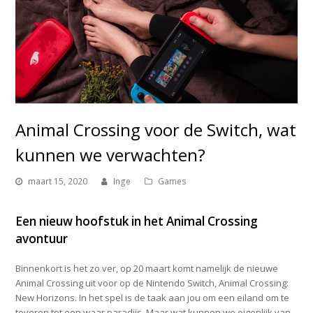
Animal Crossing voor de Switch, wat
kunnen we verwachten?
maart 15, 2020
Inge
Games
Een nieuw hoofstuk in het Animal Crossing
avontuur
Binnenkort is het zo ver, op 20 maart komt namelijk de nieuwe
Animal Crossing uit voor op de Nintendo Switch, Animal Crossing:
New Horizons. In het spel is de taak aan jou om een eiland om te
toveren tot een waar paradijs. Maar wat kunnen we eigenlijk van