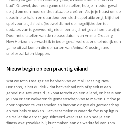
bad”. Oftewel, door een game uit te stellen, heb je in ieder geval
de tijd om een mooi eindresultaat te creëren. Als je je haast om de
deadline te halen en daardoor een slecht spel uitbrengt, blijft het
spel voor altijd slecht (hoewel dit met de mogelijkheden tot
updates van tegenwoordig niet meer altijd het geval hoeft te zijn).
Door het uitstellen van de releasedatum van Animal Crossing:
New Horizons verwacht ik in ieder geval wel dat er uiteindelijk een
game uit zal komen die de harten van Animal Crossing fans
sneller zal laten kloppen.
Nieuw begin op een prachtig eiland
Wat we tot nu toe gezien hebben van Animal Crossing: New
Horizons, is het duidelijk dat het verhaal zich afspeelt in een
geheel nieuwe wereld. Je komt terecht op een eiland, en het is aan
jou om er een welvarende gemeenschap van te maken. Dit doe je
door objecten te verzamelen en hiervan dingen als gereedschap
en meubels te maken. Het verzamelen is waar de focus op ligt In
de trailer die eerder gepubliceerd werd is te zien hoe je een
‘flimsy axe’ (zwakke bijl) kunt maken aan de werktafel van Tom