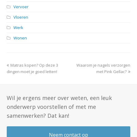
Vervoer
Vloeren
Werk
Wonen
previous
next
Matras kopen? Op deze 3
Waarom je nagels verzorgen
post:
post:
dingen moet je goed letten!
met Pink Gellac?
Wil je ergens meer over weten, een leuk
onderwerp voorstellen of met me
samenwerken? Dat kan!
Neem contact op