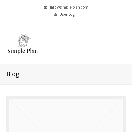
info@simple-plan.com
User Login
O
Mo
M
Blog