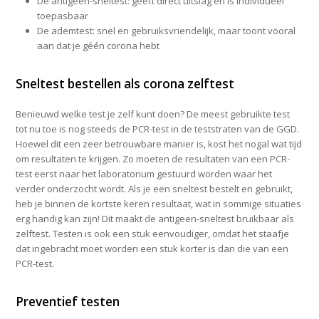
De antigeen-sneltest: geeft direct uitslag en is individueel
toepasbaar
De ademtest: snel en gebruiksvriendelijk, maar toont vooral
aan dat je géén corona hebt
Sneltest bestellen als corona zelftest
Benieuwd welke test je zelf kunt doen? De meest gebruikte test
tot nu toe is nog steeds de PCR-test in de teststraten van de GGD.
Hoewel dit een zeer betrouwbare manier is, kost het nogal wat tijd
om resultaten te krijgen. Zo moeten de resultaten van een PCR-
test eerst naar het laboratorium gestuurd worden waar het
verder onderzocht wordt. Als je een sneltest bestelt en gebruikt,
heb je binnen de kortste keren resultaat, wat in sommige situaties
erg handig kan zijn! Dit maakt de antigeen-sneltest bruikbaar als
zelftest. Testen is ook een stuk eenvoudiger, omdat het staafje
dat ingebracht moet worden een stuk korter is dan die van een
PCR-test.
Preventief testen