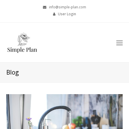
info@simple-plan.com
User Login
O
Mo
M
Blog