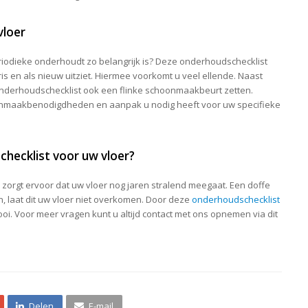
vloer
riodieke onderhoudt zo belangrijk is? Deze onderhoudschecklist
ris en als nieuw uitziet. Hiermee voorkomt u veel ellende. Naast
nderhoudschecklist ook een flinke schoonmaakbeurt zetten.
onmaakbenodigdheden en aanpak u nodig heeft voor uw specifieke
hecklist voor uw vloer?
orgt ervoor dat uw vloer nog jaren stralend meegaat. Een doffe
n, laat dit uw vloer niet overkomen. Door deze
onderhoudschecklist
r mooi. Voor meer vragen kunt u altijd contact met ons opnemen via dit
Delen
E-mail