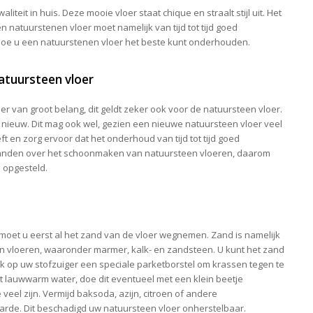
iteit in huis. Deze mooie vloer staat chique en straalt stijl uit. Het
en natuurstenen vloer moet namelijk van tijd tot tijd goed
 hoe u een natuurstenen vloer het beste kunt onderhouden.
atuursteen vloer
r van groot belang, dit geldt zeker ook voor de natuursteen vloer.
s nieuw. Dit mag ook wel, gezien een nieuwe natuursteen vloer veel
t en zorg ervoor dat het onderhoud van tijd tot tijd goed
standen over het schoonmaken van natuursteen vloeren, daarom
 opgesteld.
moet u eerst al het zand van de vloer wegnemen. Zand is namelijk
en vloeren, waaronder marmer, kalk- en zandsteen. U kunt het zand
k op uw stofzuiger een speciale parketborstel om krassen tegen te
t lauwwarm water, doe dit eventueel met een klein beetje
veel zijn. Vermijd baksoda, azijn, citroen of andere
e. Dit beschadigd uw natuursteen vloer onherstelbaar.