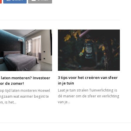
3 tips voor het creëren van sfeer
 laten monteren? Investeer
in je tuin
oor de zomer!
Laat je tuin stralen Tuinverlichting is
 op tijd laten monteren Hoewel
dé manier om de sfeer en verlichting
angzaam wat warmer begint te
van je…
n, is het…