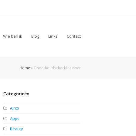
Wie ben ik
Blog
Links
Contact
Home
»
Onderhoudschecklist vloer
Categorieën
Airco
Apps
Beauty