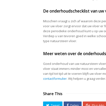
De onderhoudschecklist van uw 
Misschien vraagt u zich af waarom deze pe
voor uw vloer zorgt ervoor dat uw vloer er f
deze periodieke onderhoud kunt u op uw o
Verdiep u van tevoren goed in welke scho
type natuursteen vloer.
Meer weten over de onderhoudsc
Goed onderhoud van uw natuursteen vloer z
vloer staat immers minder mooi en vervalle
van tijd tot tijd uit te voeren blijft uw vloe
contactformulier
. Wij helpen u graag verder.
Share This
Tweet
Delen
Plus één