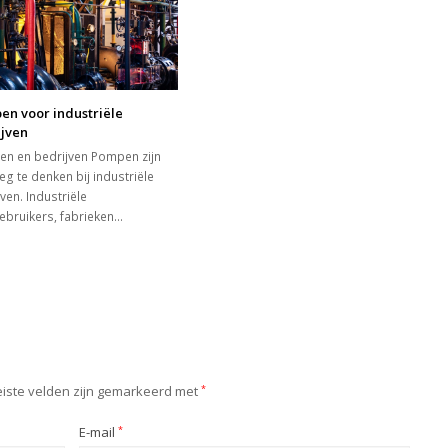
en voor industriële
ijven
n en bedrijven Pompen zijn
eg te denken bij industriële
ven. Industriële
ebruikers, fabrieken…
iste velden zijn gemarkeerd met
*
E-mail
*