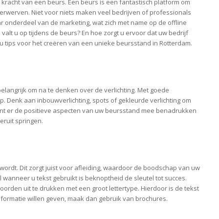
e kracht van een beurs. Een beurs is een fantastisch platform om
verwerven. Niet voor niets maken veel bedrijven of professionals
ar onderdeel van de marketing, wat zich met name op de offline
valt u op tijdens de beurs? En hoe zorgt u ervoor dat uw bedrijf
 u tips voor het creëren van een unieke beursstand in Rotterdam.
belangrijk om na te denken over de verlichting. Met goede
op. Denk aan inbouwverlichting, spots of gekleurde verlichting om
nt er de positieve aspecten van uw beursstand mee benadrukken
eruit springen.
wordt. Dit zorgt juist voor afleiding, waardoor de boodschap van uw
l wanneer u tekst gebruikt is beknoptheid de sleutel tot succes.
rden uit te drukken met een groot lettertype. Hierdoor is de tekst
informatie willen geven, maak dan gebruik van brochures.