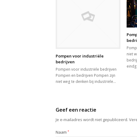
Pomp
bedr
Pompe
niet w
Pompen voor industriële
bedrij
bedrijven
eindg
Pompen voor industriële bedrijven
Pompen en bedrijven Pompen zijn
niet weg te denken bij industriële…
Geef een reactie
Je e-mailadres wordt niet gepubliceerd.
Vere
Naam
*