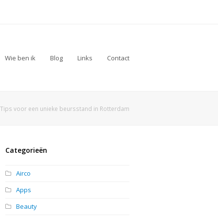
Wie ben ik
Blog
Links
Contact
Tips voor een unieke beursstand in Rotterdam
Categorieën
Airco
Apps
Beauty