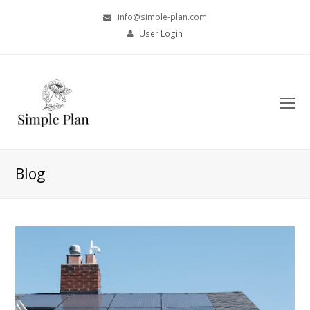
info@simple-plan.com
User Login
O
Mo
M
Blog