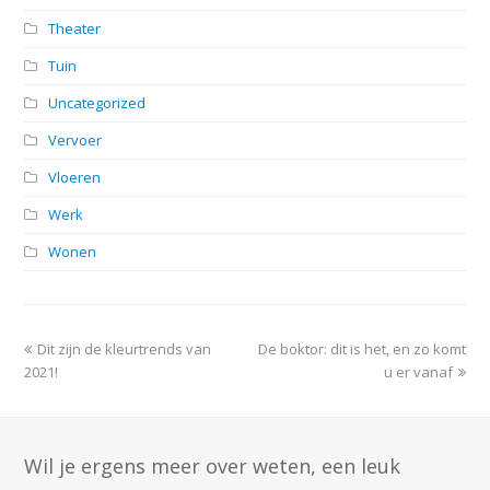
Theater
Tuin
Uncategorized
Vervoer
Vloeren
Werk
Wonen
previous
next
Dit zijn de kleurtrends van
De boktor: dit is het, en zo komt
post:
post:
2021!
u er vanaf
Wil je ergens meer over weten, een leuk