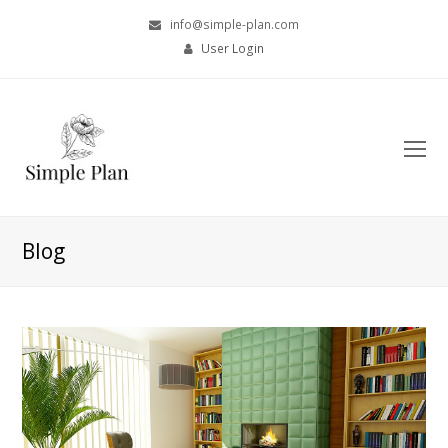
info@simple-plan.com
User Login
O
Mo
M
Blog