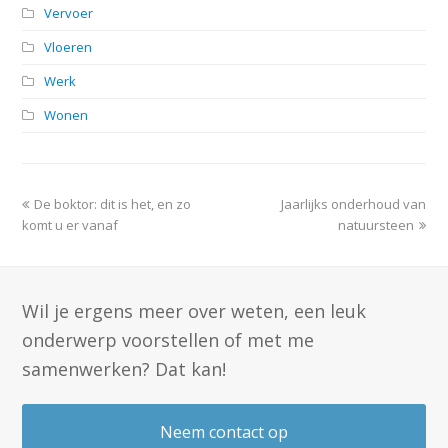
Vervoer
Vloeren
Werk
Wonen
previous
next
De boktor: dit is het, en zo
Jaarlijks onderhoud van
post:
post:
komt u er vanaf
natuursteen
Wil je ergens meer over weten, een leuk
onderwerp voorstellen of met me
samenwerken? Dat kan!
Neem contact op