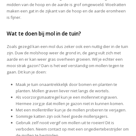
midden van de hoop en de aarde is grof omgewoeld. Woelratten
maken een gat in de zijkant van de hoop en de aarde eromheen
is fijner.
Wat te doen bij mol in de tuin?
Zoals gezegd kan een mol dus zeker ook een nuttig dier in de tuin
zijn. Duw de molshoop weer de grond in, de gang vult zich met
aarde en er kan weer gras overheen groeien. Wil je echter een
mooi strak gazon? Dan is het wel verstandig om mollen tegen te
gaan. Dit kun je doen:
Maak je tuin onaantrekkelijk door bomen en planten te
planten. Mollen graven liever niet langs de wortels.
Als voorzorgsmaatregel kun je een mollennet ingraven.
Hiermee zorg je dat mollen je gazon niet in kunnen komen.
Met een mollentriller kun je de mollen proberen te verjagen.
Sommige katten zijn ook heel goede mollenjagers.
Gebruik zelf nooit vergif om mollen uit te roeien! Dit is
verboden. Neem contact op met een ongediertebestrijder om
de mollen te bestrijden.