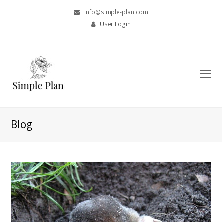
info@simple-plan.com
User Login
O
Mo
M
Blog