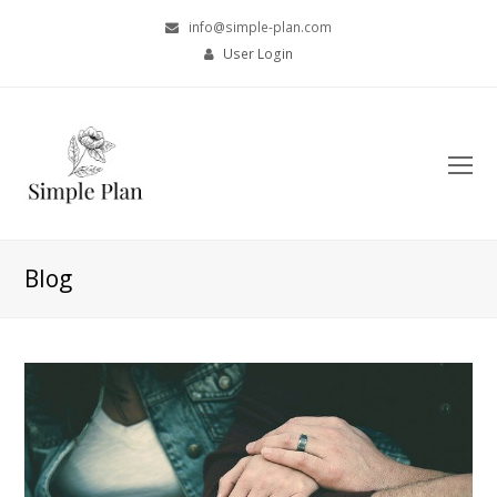
info@simple-plan.com
User Login
O
Mo
M
Blog