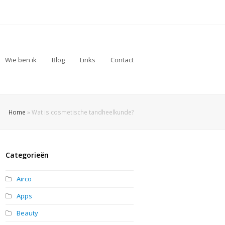
Wie ben ik
Blog
Links
Contact
Home
»
Wat is cosmetische tandheelkunde?
Categorieën
Airco
Apps
Beauty