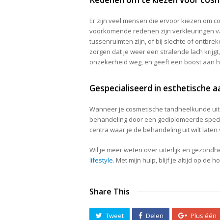
Er zijn veel mensen die ervoor kiezen om 
voorkomende redenen zijn verkleuringen va
tussenruimten zijn, of bij slechte of ontb
zorgen dat je weer een stralende lach krijgt,
onzekerheid weg, en geeft een boost aan h
Gespecialiseerd in esthetische 
Wanneer je cosmetische tandheelkunde uit wil
behandeling door een gediplomeerde speci
centra waar je de behandeling uit wilt laten
Wil je meer weten over uiterlijk en gezondh
lifestyle
. Met mijn hulp, blijf je altijd op de h
Share This
Tweet
Delen
Plus één