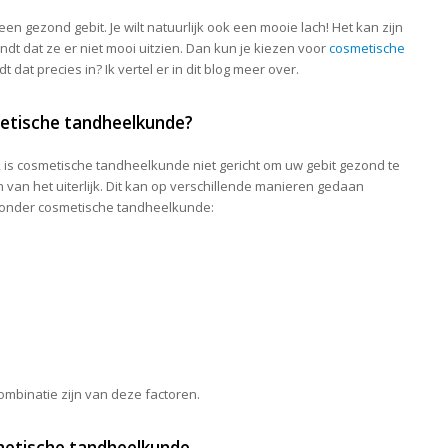
een gezond gebit. Je wilt natuurlijk ook een mooie lach! Het kan zijn
indt dat ze er niet mooi uitzien. Dan kun je kiezen voor
cosmetische
t dat precies in? Ik vertel er in dit blog meer over.
etische tandheelkunde?
, is cosmetische tandheelkunde niet gericht om uw gebit gezond te
n van het uiterlijk. Dit kan op verschillende manieren gedaan
 onder cosmetische tandheelkunde:
binatie zijn van deze factoren.
metische tandheelkunde