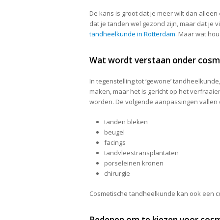
De kans is groot dat je meer wilt dan alleen 
dat je tanden wel gezond zijn, maar dat je v
tandheelkunde in Rotterdam
. Maar wat houd
Wat wordt verstaan onder cosm
In tegenstelling tot ‘gewone’ tandheelkunde
maken, maar het is gericht op het verfraaie
worden. De volgende aanpassingen vallen
tanden bleken
beugel
facings
tandvleestransplantaten
porseleinen kronen
chirurgie
Cosmetische tandheelkunde kan ook een com
Redenen om te kiezen voor cos