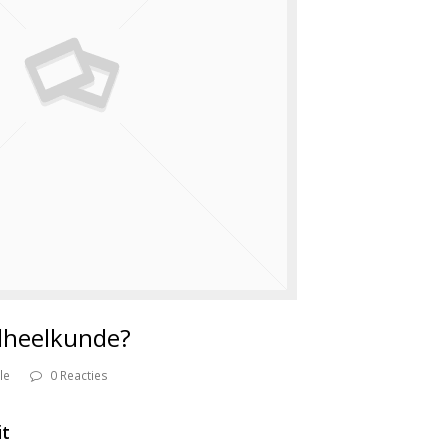
dheelkunde?
le
0 Reacties
it