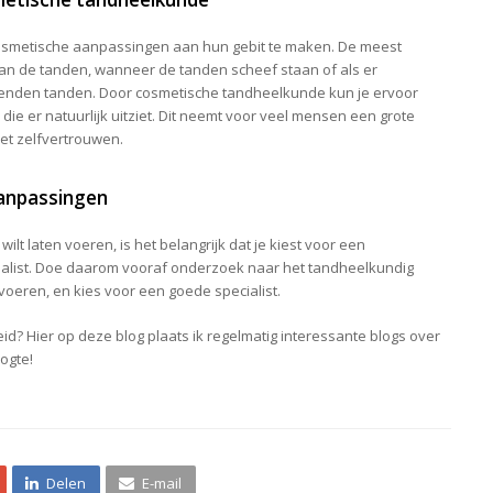
cosmetische aanpassingen aan hun gebit te maken. De meest
n de tanden, wanneer de tanden scheef staan of als er
rekenden tanden. Door cosmetische tandheelkunde kun je ervoor
 die er natuurlijk uitziet. Dit neemt voor veel mensen een grote
et zelfvertrouwen.
aanpassingen
t laten voeren, is het belangrijk dat je kiest voor een
alist. Doe daarom vooraf onderzoek naar het tandheelkundig
 voeren, en kies voor een goede specialist.
eid? Hier op deze blog plaats ik regelmatig interessante blogs over
oogte!
Delen
E-mail