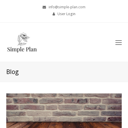
info@simple-plan.com
User Login
O
Mo
M
Blog