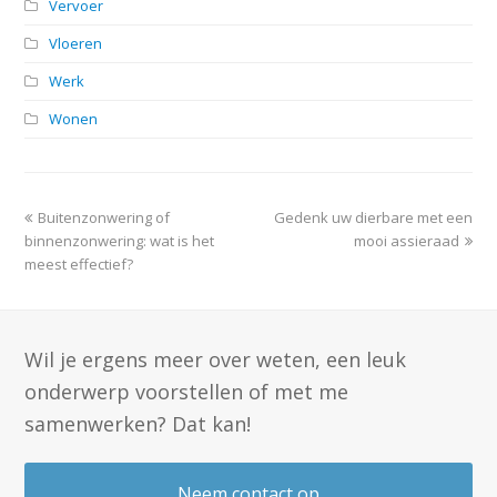
Vervoer
Vloeren
Werk
Wonen
previous
next
Buitenzonwering of
Gedenk uw dierbare met een
post:
post:
binnenzonwering: wat is het
mooi assieraad
meest effectief?
Wil je ergens meer over weten, een leuk
onderwerp voorstellen of met me
samenwerken? Dat kan!
Neem contact op