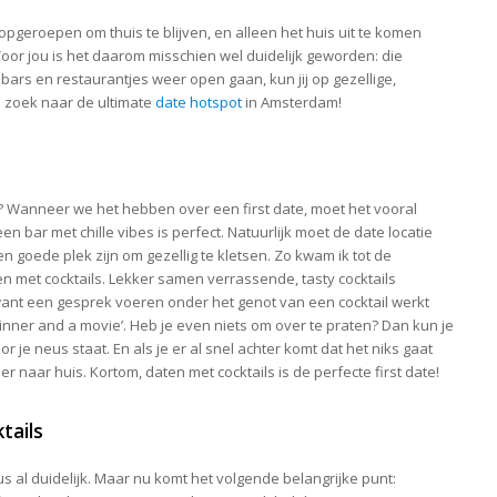
pgeroepen om thuis te blijven, en alleen het huis uit te komen
oor jou is het daarom misschien wel duidelijk geworden: die
bars en restaurantjes weer open gaan, kun jij op gezellige,
p zoek naar de ultimate
date hotspot
in Amsterdam!
 Wanneer we het hebben over een first date, moet het vooral
n bar met chille vibes is perfect. Natuurlijk moet de date locatie
en goede plek zijn om gezellig te kletsen. Zo kwam ik tot de
en met cocktails. Lekker samen verrassende, tasty cocktails
 want een gesprek voeren onder het genot van een cocktail werkt
dinner and a movie’. Heb je even niets om over te praten? Dan kun je
or je neus staat. En als je er al snel achter komt dat het niks gaat
r naar huis. Kortom, daten met cocktails is de perfecte first date!
tails
dus al duidelijk. Maar nu komt het volgende belangrijke punt: