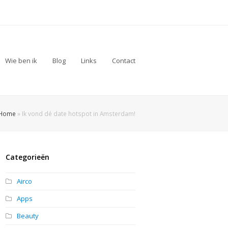
Wie ben ik
Blog
Links
Contact
Home
»
Ik vond dé date hotspot in Amsterdam!
Categorieën
Airco
Apps
Beauty