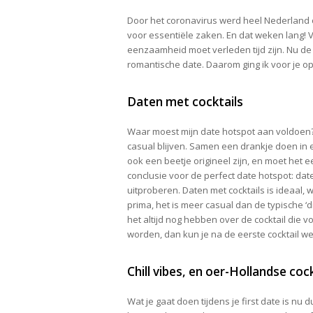
Door het coronavirus werd heel Nederland o
voor essentiële zaken. En dat weken lang! V
eenzaamheid moet verleden tijd zijn. Nu de 
romantische date. Daarom ging ik voor je o
Daten met cocktails
Waar moest mijn date hotspot aan voldoen?
casual blijven. Samen een drankje doen in ee
ook een beetje origineel zijn, en moet het e
conclusie voor de perfect date hotspot: dat
uitproberen. Daten met cocktails is ideaal,
prima, het is meer casual dan de typische ‘
het altijd nog hebben over de cocktail die vo
worden, dan kun je na de eerste cocktail wee
Chill vibes, en oer-Hollandse cock
Wat je gaat doen tijdens je first date is nu 