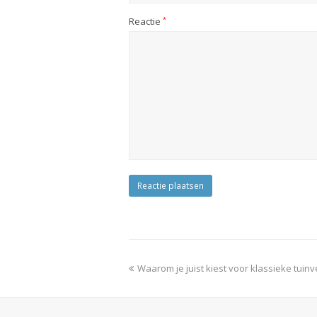
Reactie
*
previous
Waarom je juist kiest voor klassieke tuinve
post: