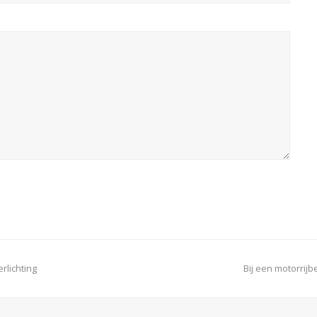
next
rlichting
Bij een motorrij
post: