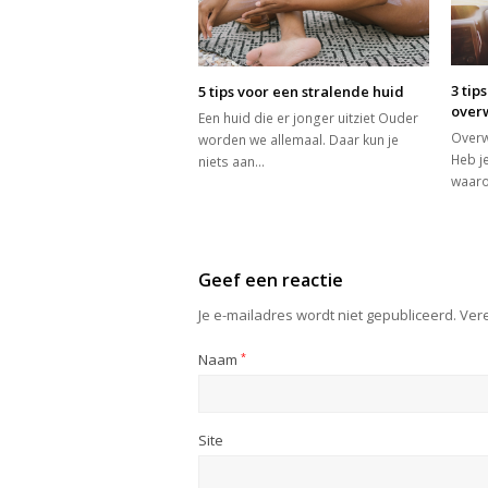
3 tip
5 tips voor een stralende huid
over
Een huid die er jonger uitziet Ouder
Overw
worden we allemaal. Daar kun je
Heb je
niets aan…
waaro
Geef een reactie
Je e-mailadres wordt niet gepubliceerd.
Vere
Naam
*
Site