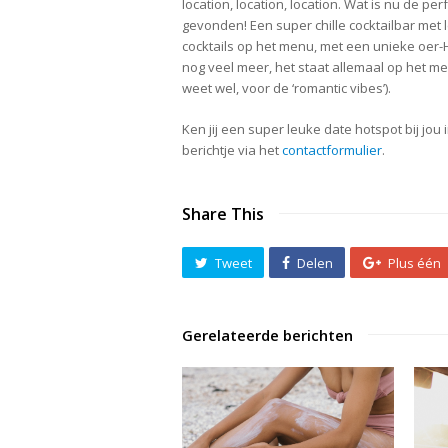
location, location, location. Wat is nu de p
gevonden! Een super chille cocktailbar met l
cocktails op het menu, met een unieke oer-H
nog veel meer, het staat allemaal op het menu!
weet wel, voor de ‘romantic vibes’).
Ken jij een super leuke date hotspot bij jo
berichtje via het
contactformulier
.
Share This
Tweet
Delen
Plus één
Gerelateerde berichten