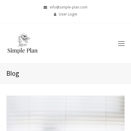
info@simple-plan.com
User Login
O
Mo
M
Blog