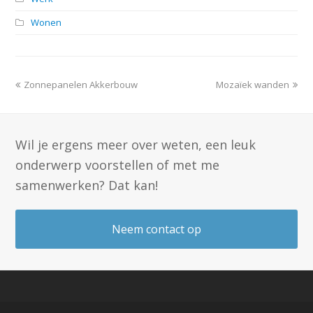
Wonen
previous
next
Zonnepanelen Akkerbouw
Mozaïek wanden
post:
post:
Wil je ergens meer over weten, een leuk
onderwerp voorstellen of met me
samenwerken? Dat kan!
Neem contact op