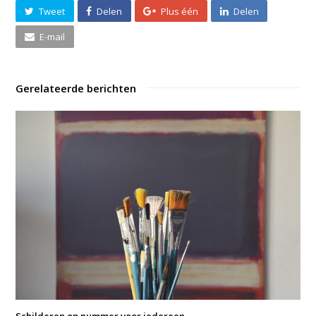
Tweet
Delen
Plus één
Delen
E-mail
Gerelateerde berichten
Schilderen op nummer voor iedereen