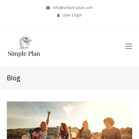
info@simple-plan.com
User Login
O
Mo
M
Blog